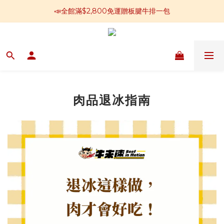
📣全館滿$2,800免運贈板腱牛排一包
📣全館滿$2,800免運贈板腱牛排一包
回傳好評可再領購物金100
📢加入官方LINE 獲得免運卷250元
📣全館滿$2,800免運贈板腱牛排一包
肉品退冰指南