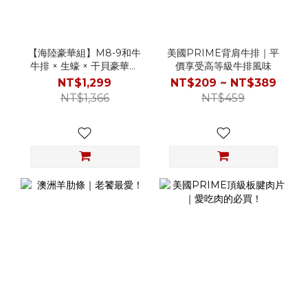
【海陸豪華組】M8-9和牛
美國PRIME背肩牛排｜平
牛排 × 生蠔 × 干貝豪華享
價享受高等級牛排風味
受
NT$1,299
NT$209 ~ NT$389
NT$1,366
NT$459