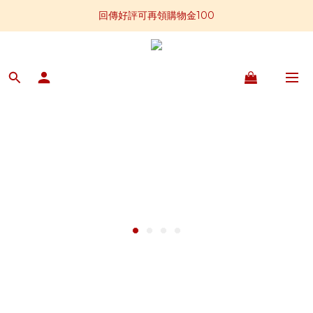
📣全館滿$2,800免運贈板腱牛排一包
回傳好評可再領購物金100
📢加入官方LINE 獲得免運卷250元
📣全館滿$2,800免運贈板腱牛排一包