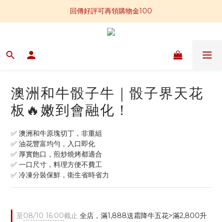
📣全館滿$2,800免運贈板腱牛排一包
回傳好評可再領購物金100
📢加入官方LINE 獲得免運卷250元
📣全館滿$2,800免運贈板腱牛排一包
澳洲和牛骰子牛｜骰子界天花
板🔥嫩到會融化！
✅ 澳洲和牛原塊切丁，非重組
✅ 油花豐富均勻，入口即化
✅ 厚實飽口，煎炒燒烤都適合
✅ 一口尺寸，料理方便不費工
✅ 冷凍分裝保鮮，衛生省時省力
至
08/10 16:00
截止
全店，滿1,888送霜降牛五花>滿2,800升