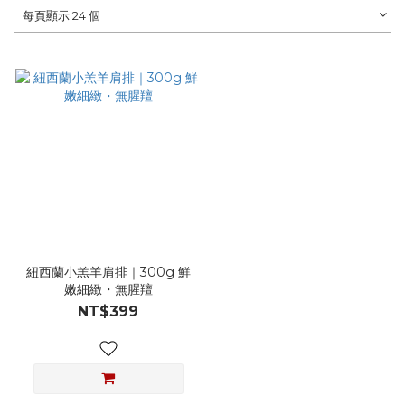
每頁顯示 24 個
紐西蘭小羔羊肩排｜300g 鮮
嫩細緻・無腥羶
NT$399