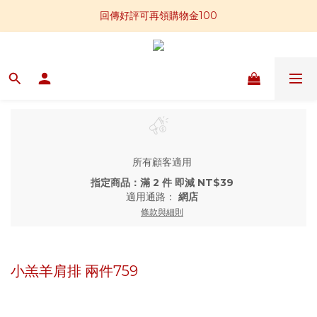
📣全館滿$2,800免運贈板腱牛排一包
回傳好評可再領購物金100
📢加入官方LINE 獲得免運卷250元
📣全館滿$2,800免運贈板腱牛排一包
所有顧客適用
指定商品：滿 2 件 即減 NT$39
適用通路：
網店
條款與細則
小羔羊肩排 兩件759