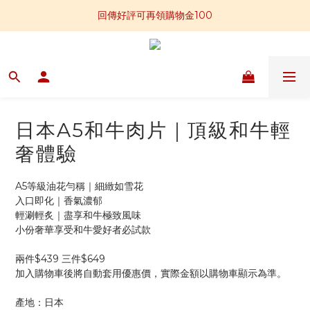
📣全館滿$2,800免運贈板腱牛排一包
回傳好評可再領購物金100
📢加入官方LINE 獲得免運卷250元
📣全館滿$2,800免運贈板腱牛排一包
日本A5和牛肉片｜頂級和牛輕
奢體驗
A5等級油花勻稱｜細緻如雪花
入口即化｜香氣濃郁
輕涮輕炙｜盡享和牛極致風味
小份奢華享受和牛愛好者必試款
兩件$439 三件$649
加入購物車後將自動套用優惠價，實際金額以購物車顯示為準。
產地：日本