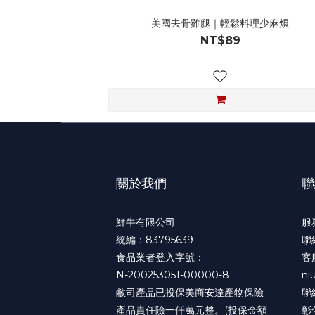
美國去骨雞腿｜輕鬆料理少麻煩
NT$89
關於我們
聯
鮮牛有限公司
服
統編：83795639
聯
食品業者登入字號：
客
N-200253051-00000-8
ni
敝司產品已投保美商安達產物保險
聯
產品責任險一仟萬元整。(投保金額
彰