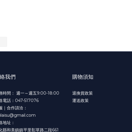
絡我們
購物須知
務時間： 週一～週五9:00-18:00
退換貨政策
絡電話：047-517076
運送政策
服｜合作請洽：
ulaisu@gmail.com
絡地址：
化縣和美鎮鎮平里彰草路二段661