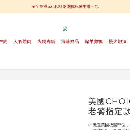
📣全館滿$2,800免運贈板腱牛排一包
📣全館滿$2,800免運贈板腱牛排一包
回傳好評可再領購物金100
📢加入官方LINE 獲得免運卷250元
牛肉
人氣燒肉
火鍋肉舖
海味鮮品
豬羊雞鴨
慢火燉滷
📣全館滿$2,800免運贈板腱牛排一包
美國CHO
老饕指定款
✅ 嚴選美國板腱部位