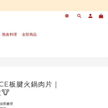
熟食料理
全部商品
BUY NOW
ICE板腱火鍋肉片｜
🐮
，油香嫩滑