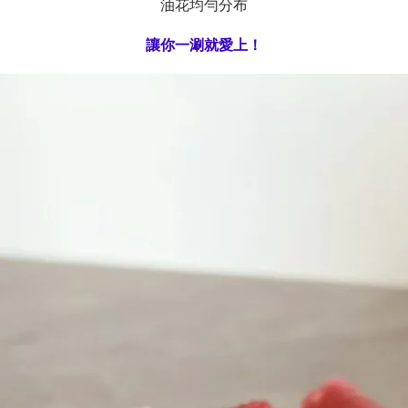
油花均勻分布
讓你一涮就愛上！