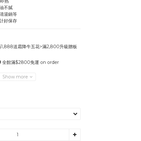
秒即熟
不油不膩
、清湯鍋等
設計好保存
1,888送霜降牛五花>滿2,800升級贈板
 全館滿$2800免運 on order
Show more