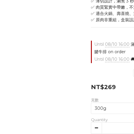
✅ 薄切設計，涮煮 3 
✅ 肉質緊實中帶嫩，
✅ 適合火鍋、壽喜燒
✅ 原肉非重組，盒裝
Until
08/10 16:00
滿
腱牛排 on order
Until
08/10 16:00

NT$269
克數
Quantity