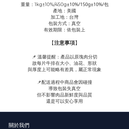
±10%
/150g±10%/包
重量：1kg±10%/450g
產地：美國
加工地：台灣
包裝方式：真空
有效期限：依包裝上
【
注意事項
】
📌 溫馨提醒：
產品以原塊肉分切
故每片牛排在大小、油花、形狀
與厚度上可能略有差異，屬正常現象
📌配送過程中商品會因碰撞
導致包裝失真空
但不影響肉品新鮮度與品質
還是可以安心享用
關於我們