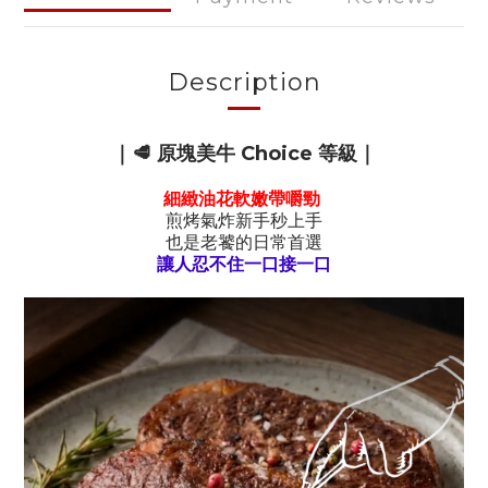
Description
｜🥩 原塊美牛 Choice 等級
｜
細緻油花軟嫩帶嚼勁
煎烤氣炸新手秒上手
也是老饕的日常首選
讓人忍不住一口接一口