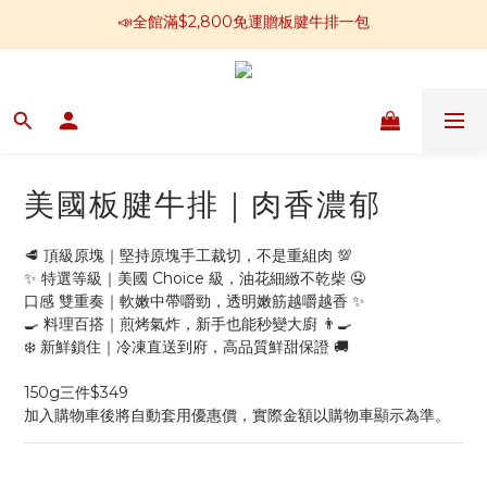
📣全館滿$2,800免運贈板腱牛排一包
回傳好評可再領購物金100
📢加入官方LINE 獲得免運卷250元
📣全館滿$2,800免運贈板腱牛排一包
美國板腱牛排｜肉香濃郁
🥩 頂級原塊｜堅持原塊手工裁切，不是重組肉 💯
✨ 特選等級｜美國 Choice 級，油花細緻不乾柴 🤤
口感 雙重奏｜軟嫩中帶嚼勁，透明嫩筋越嚼越香 ✨
🍳 料理百搭｜煎烤氣炸，新手也能秒變大廚 👨‍🍳
❄️ 新鮮鎖住｜冷凍直送到府，高品質鮮甜保證 🚚
150g三件$349
加入購物車後將自動套用優惠價，實際金額以購物車顯示為準。