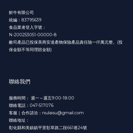
鮮牛有限公司
統編：83795639
食品業者登入字號：
N-200253051-00000-8
敝司產品已投保美商安達產物保險產品責任險一仟萬元整。(投
保金額不等同理賠金額)
聯絡我們
服務時間： 週一～週五9:00-18:00
聯絡電話：047-517076
客服｜合作請洽：niulaisu@gmail.com
聯絡地址：
彰化縣和美鎮鎮平里彰草路二段661巷24號