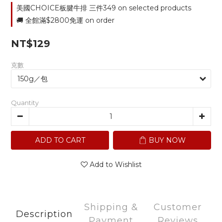
美國CHOICE板腱牛排 三件349 on selected products
🚚 全館滿$2800免運 on order
NT$129
克數
Quantity
ADD TO CART
BUY NOW
Add to Wishlist
Shipping &
Customer
Description
Payment
Reviews