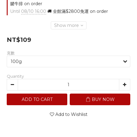
腱牛排 on order
Until
08/10 16:00
🚚 全館滿$2800免運 on order
Show more
NT$109
克數
Quantity
ADD TO CART
BUY NOW
Add to Wishlist