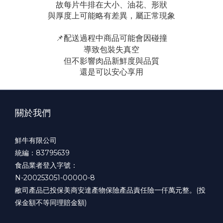
故每片牛排在大小、油花、形狀
與厚度上可能略有差異，屬正常現象
📌
配送過程中商品可能會因碰撞
導致包裝失真空
但不影響肉品新鮮度與品質
還是可以安心享用
關於我們
鮮牛有限公司
統編：83795639
食品業者登入字號：
N-200253051-00000-8
敝司產品已投保美商安達產物保險產品責任險一仟萬元整。(投
保金額不等同理賠金額)