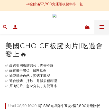
📣全館滿$2,800免運贈板腱牛排一包
回傳好評可再領購物金100
📢加入官方LINE 獲得免運卷250元
📣全館滿$2,800免運贈板腱牛排一包
美國CHOICE板腱肉片|吃過會
愛上🔥
✅ 嚴選美國板腱部位，肉香不腥
✅ 肉質嫩中帶Q，越咬越香
✅ 油花細緻自然，煎烤不乾柴
✅ 適合燒烤、拌炒、丼飯多種料理
✅ 原肉切片、急凍分裝，方便退冰
Until
08/10 16:00
滿1,888送霜降牛五花>滿2,800升級贈板